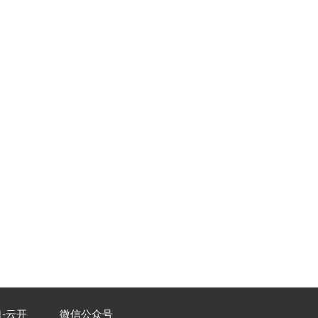
-云开
微信公众号