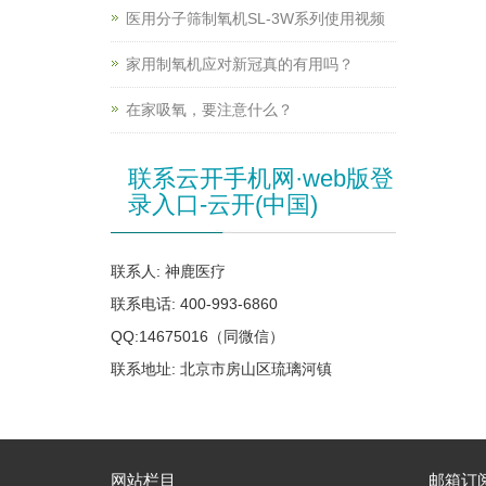
医用分子筛制氧机SL-3W系列使用视频
家用制氧机应对新冠真的有用吗？
在家吸氧，要注意什么？
联系云开手机网·web版登
录入口-云开(中国)
联系人: 神鹿医疗
联系电话: 400-993-6860
QQ:14675016（同微信）
联系地址: 北京市房山区琉璃河镇
网站栏目
邮箱订