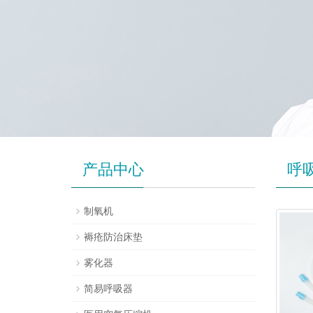
产品中心
呼
制氧机
褥疮防治床垫
雾化器
简易呼吸器