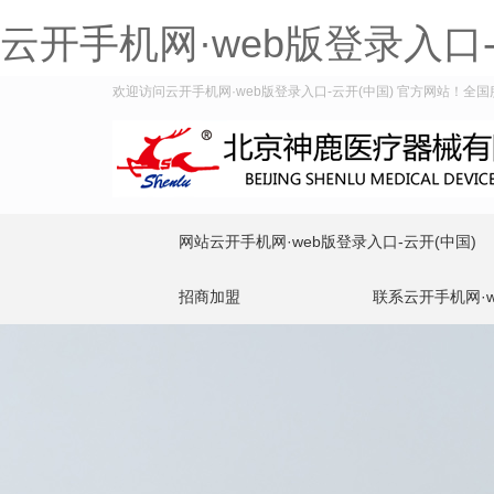
云开手机网·web版登录入口-
欢迎访问云开手机网·web版登录入口-云开(中国) 官方网站！全国服务热
网站云开手机网·web版登录入口-云开(中国)
招商加盟
联系云开手机网·w