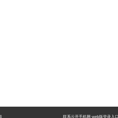
阅
联系云开手机网·web版登录入口