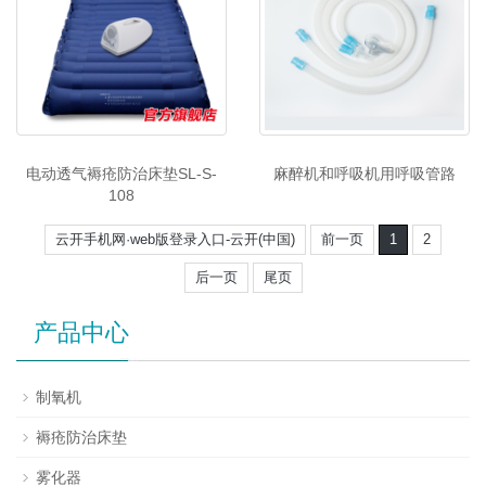
电动透气褥疮防治床垫SL-S-
麻醉机和呼吸机用呼吸管路
108
云开手机网·web版登录入口-云开(中国)
前一页
1
2
后一页
尾页
产品中心
制氧机
褥疮防治床垫
雾化器