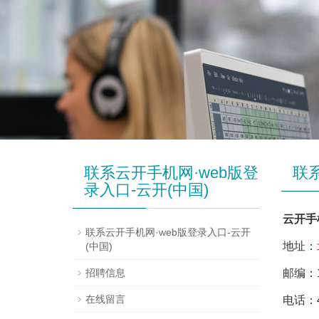
联系云开手机网·web版登
联系
录入口-云开(中国)
云开手
联系云开手机网·web版登录入口-云开
地址：
(中国)
招聘信息
邮编：1
在线留言
电话：40