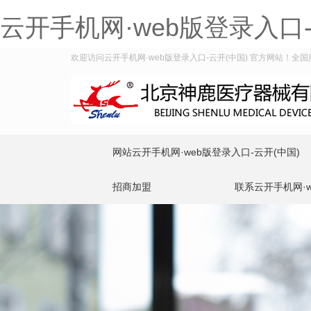
云开手机网·web版登录入口-
欢迎访问云开手机网·web版登录入口-云开(中国) 官方网站！全国服务热
网站云开手机网·web版登录入口-云开(中国)
招商加盟
联系云开手机网·w